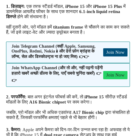
1. डिज़ाइन:
एक तरफ स्टैंडर्ड मॉडल,
iPhone 15
और
iPhone 15 Plus
में
डायनेमिक आयलैंड फीचर के साथ एक शानदार
6.1-inch liquid retina
डिस्प्ले
होने की संभावना है।
वहीं दूसरी ओर, प्रो मॉडल हमें
titanium frame
से चौंकाने का काम कर सकते
हैं, जो इसे लाइट-वेट और ज़्यादा ड्यूरेबल बनाता है।
Join Telegram Channel (कहीं Apple, Samsung,
OnePlus, Redmi, Nokia📱और ढेरो फ़ोन ब्रांड्स के
Join Now
लॉन्च, सेल और डिस्कोउन्ट्स ना हो जाए मिस) 👉👉
Join WhatsApp Channel (और तो और, नहीं पढ़नी पड़ेंगी
हज़ारो खबरें अच्छी डील्स के लिए, पाएँ सबसे चुनिंदा खबरें) 👉
Join Now
👉
2. परफॉर्मेंस:
बात अगर इंटर्नल फीचर्स की करें, तो
iPhone 15
सीरीज़ स्टैंडर्ड
मॉडलों के लिए
A16 Bionic chipset
पर काम करेगा।
जबकि, प्रो मॉडल और भी अधिक एडवांस्ड
A17 Bionic chip
द्वारा संचालित हो
सकते हैं, जिसकी परफॉर्मेंस क्षमताएं पहले से भी बेहतर होंगी।
3. कैमरा:
Apple अपने कैमरा को दिन-पर-दिन उन्नत बना रहा है! अफवाह तो ये
भी है कि iPhone 15 में
dual rear camera
सेटअप के साथ एक हाई