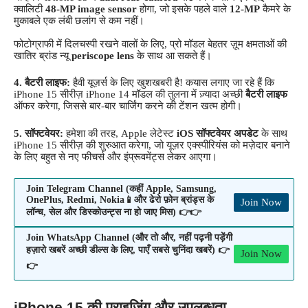
क्वालिटी
48-MP image sensor
होगा, जो इसके पहले वाले
12-MP
कैमरे के
मुकाबले एक लंबी छलांग से कम नहीं।
फोटोग्राफी में दिलचस्पी रखने वालों के लिए, प्रो मॉडल बेहतर ज़ूम क्षमताओं की
खातिर ब्रांड न्यू
periscope lens
के साथ आ सकते हैं।
4. बैटरी लाइफ:
हैवी यूज़र्स के लिए खुशखबरी है! कयास लगाए जा रहे हैं कि
iPhone 15 सीरीज़ iPhone 14 मॉडल की तुलना में ज़्यादा अच्छी
बैटरी लाइफ
ऑफर करेगा, जिससे बार-बार चार्जिंग करने की टेंशन खत्म होगी।
5. सॉफ्टवेयर:
हमेशा की तरह, Apple लेटेस्ट
iOS सॉफ्टवेयर अपडेट
के साथ
iPhone 15 सीरीज़ की शुरुआत करेगा, जो यूज़र एक्स्पीरियंस को मज़ेदार बनाने
के लिए बहुत से नए फीचर्स और इंप्रूवमेंट्स लेकर आएगा।
Join Telegram Channel (कहीं Apple, Samsung,
OnePlus, Redmi, Nokia📱और ढेरो फ़ोन ब्रांड्स के
Join Now
लॉन्च, सेल और डिस्कोउन्ट्स ना हो जाए मिस) 👉👉
Join WhatsApp Channel (और तो और, नहीं पढ़नी पड़ेंगी
हज़ारो खबरें अच्छी डील्स के लिए, पाएँ सबसे चुनिंदा खबरें) 👉
Join Now
👉
iPhone 15 की प्राइज़िंग और उपलब्धता