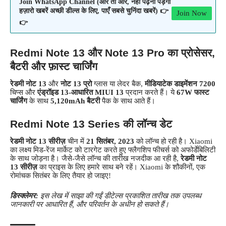
Join WhatsApp Channel (और तो और, नहीं पढ़नी पड़ेंगी
हज़ारो खबरें अच्छी डील्स के लिए, पाएँ सबसे चुनिंदा खबरें) 👉
Join Now
👉
Redmi Note 13 और Note 13 Pro का प्रोसेसर,
बैटरी और फ़ास्ट चार्जिंग
रेडमी नोट 13
और
नोट 13 प्रो
ग्लास या लेदर बैक,
मीडियाटेक डाइमेंशन 7200
चिप्स और
एंड्रॉइड 13-आधारित MIUI 13
प्रदान करते हैं। ये
67W फास्ट
चार्जिंग
के साथ
5,120mAh बैटरी
पैक के साथ आते हैं।
Redmi Note 13 Series की लॉन्च डेट
रेडमी नोट 13 सीरीज़
चीन में
21 सितंबर, 2023
को लॉन्च हो रही है। Xiaomi
का लक्ष्य मिड-रेंज मार्केट को टारगेट करते हुए फ्लैगशिप फीचर्स को अफोर्डेबिलिटी
के साथ जोड़ना है। जैसे-जैसे लॉन्च की तारीख नजदीक आ रही है,
रेडमी नोट
13 सीरीज़
का प्राइस के लिए हमारे साथ बने रहें। Xiaomi के शौकीनों, एक
रोमांचक सितंबर के लिए तैयार हो जाइए!
डिस्क्लेमर:
इस लेख में साझा की गईं डीटेल्स प्रकाशित तारीख तक उपलब्ध
जानकारी पर आधारित हैं, और परिवर्तन के अधीन हो सकते हैं।