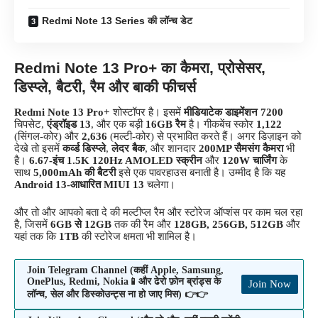
Redmi Note 13 Series की लॉन्च डेट
Redmi Note 13 Pro+ का कैमरा, प्रोसेसर,
डिस्प्ले, बैटरी, रैम और बाकी फीचर्स
Redmi Note 13 Pro+
शोस्टॉपर है। इसमें
मीडियाटेक डाइमेंशन 7200
चिपसेट,
एंड्रॉइड 13
, और एक बड़ी
16GB रैम
है। गीकबेंच स्कोर
1,122
(सिंगल-कोर) और
2,636
(मल्टी-कोर) से प्रभावित करते हैं। अगर डिज़ाइन को
देखे तो इसमें
कर्व्ड डिस्प्ले
,
लेदर बैक
, और शानदार
200MP सैमसंग कैमरा
भी
है।
6.67-इंच 1.5K 120Hz AMOLED स्क्रीन
और
120W चार्जिंग
के
साथ
5,000mAh की बैटरी
इसे एक पावरहाउस बनाती है। उम्मीद है कि यह
Android 13-आधारित MIUI 13
चलेगा।
और तो और आपको बता दे की मल्टीप्ल रैम और स्टोरेज ऑप्शंस पर काम चल रहा
है, जिसमें
6GB से 12GB
तक की रैम और
128GB, 256GB, 512GB
और
यहां तक कि
1TB
की स्टोरेज क्षमता भी शामिल है।
Join Telegram Channel (कहीं Apple, Samsung,
OnePlus, Redmi, Nokia📱और ढेरो फ़ोन ब्रांड्स के
Join Now
लॉन्च, सेल और डिस्कोउन्ट्स ना हो जाए मिस) 👉👉