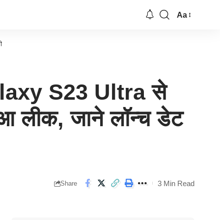
Aa
Font
Resizer
ी
axy S23 Ultra से
ुआ लीक, जाने लॉन्च डेट
3 Min Read
Share