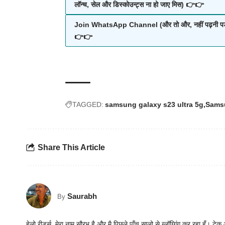
लॉन्च, सेल और डिस्कोउन्ट्स ना हो जाए मिस) 👉👉
Join WhatsApp Channel (और तो और, नहीं पढ़नी पड़ेंगी हज़ा
👉👉
TAGGED:
samsung galaxy s23 ultra 5g
Samsu
Share This Article
Saurabh
By
हेलो रीडर्स, मेरा नाम सौरभ है और मै पिछले पाँच सालो से ब्लॉग्गिंग कर रहा हूँ। ट