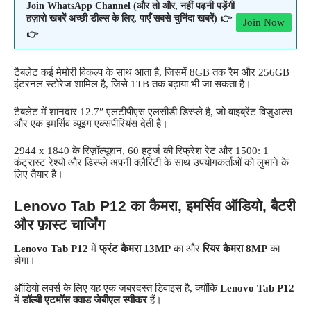
Join WhatsApp Channel (और तो और, नहीं पढ़नी पड़ेंगी
हज़ारो खबरें अच्छी डील्स के लिए, पाएँ सबसे चुनिंदा खबरें) 👉
Join Now
👉
टैबलेट कई मेमोरी विकल्प के साथ आता है, जिसमें 8GB तक रैम और 256GB
इंटरनल स्टोरेज शामिल है, जिसे 1TB तक बढ़ाया भी जा सकता है।
टैबलेट में शानदार 12.7″ एलटीपीएस एलसीडी डिस्प्ले है, जो वाइब्रेंट विज़ुअल्स
और एक इमर्सिव व्यूइंग एक्सपीरियंस देती है।
2944 x 1840 के रिज़ॉल्यूशन, 60 हर्ट्ज की रिफ्रेश रेट और 1500: 1
कंट्रास्ट रेश्यो और डिस्प्ले अपनी क्लैरिटी के साथ उपयोगकर्ताओं को लुभाने के
लिए तैयार है।
Lenovo Tab P12 का कैमरा, इमर्सिव ऑडियो, बैटरी
और फ़ास्ट चार्जिंग
Lenovo Tab P12
में
फ्रंट कैमरा
13MP
का और
रियर
कैमरा
8MP
का
होगा।
ऑडियो लवर्स के लिए यह एक जबरदस्त डिवाइस है, क्योंकि
Lenovo Tab P12
में
डॉल्बी एटमॉस क्वाड जेबीएल स्पीकर
हैं।